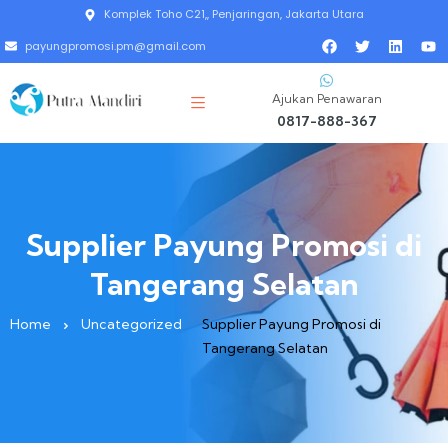
Komplek Toho C21,, Penjaringan, Jakarta Utara
payungpromosi.pm@gmail.com
Ajukan Penawaran
0817-888-367
Supplier Payung Promosi di
Tangerang Selatan
Home
Uncategorized
Supplier Payung Promosi di
Tangerang Selatan