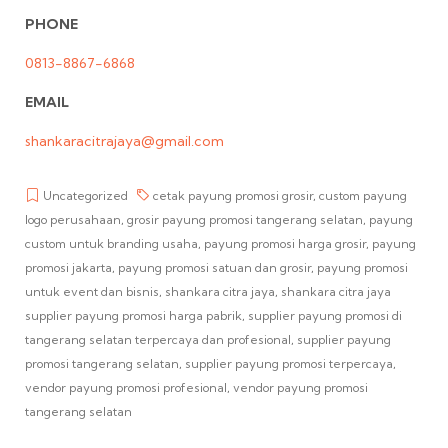
PHONE
0813-8867-6868
EMAIL
shankaracitrajaya@gmail.com
Uncategorized
cetak payung promosi grosir
,
custom payung
logo perusahaan
,
grosir payung promosi tangerang selatan
,
payung
custom untuk branding usaha
,
payung promosi harga grosir
,
payung
promosi jakarta
,
payung promosi satuan dan grosir
,
payung promosi
untuk event dan bisnis
,
shankara citra jaya
,
shankara citra jaya
supplier payung promosi harga pabrik
,
supplier payung promosi di
tangerang selatan terpercaya dan profesional
,
supplier payung
promosi tangerang selatan
,
supplier payung promosi terpercaya
,
vendor payung promosi profesional
,
vendor payung promosi
tangerang selatan