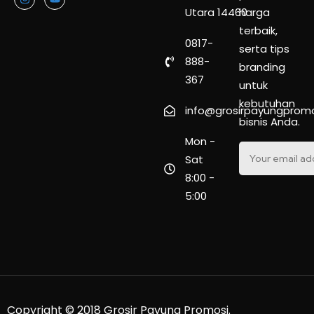
Utara 14460
harga
terbaik,
0817-
serta tips
888-
branding
367
untuk
kebutuhan
info@grosirpayungprom
bisnis Anda.
Mon -
Sat
8:00 -
5:00
Copyright © 2018 Grosir Payung Promosi.