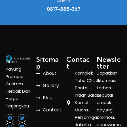
Admin
0817-888-367
Sitema
Contac
Newsle
Grosir
p
t
tter
Payung
About
Komplek
Dapatkan
Promosi
Toho C21, Jl.
informasi
Custom
Gallery
Pantai
terbaru
Terbaik Dan
Indah Barat,
seputar
Blog
Harga
Kamal
produk
Terjangkau
Contact
Muara,
payung
Penjaringan,
promosi,
Jakarta
penawaran