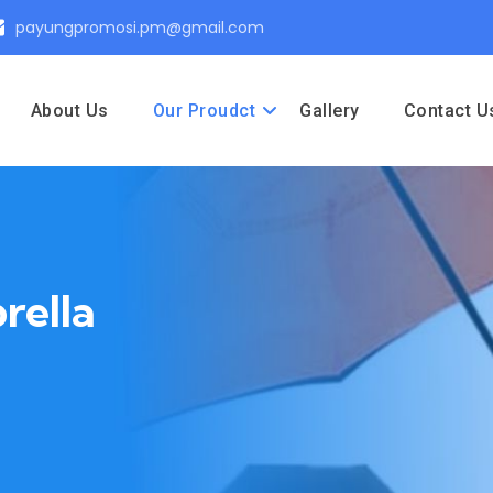
payungpromosi.pm@gmail.com
About Us
Our Proudct
Gallery
Contact U
rella