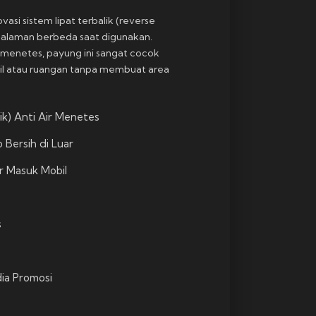
asi sistem lipat terbalik (reverse
alaman berbeda saat digunakan.
r menetes, payung ini sangat cocok
il atau ruangan tanpa membuat area
ik) Anti Air Menetes
 Bersih di Luar
r Masuk Mobil
s
ia Promosi