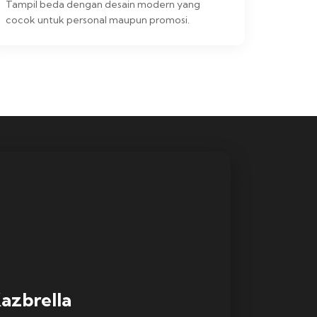
Tampil beda dengan desain modern yang
cocok untuk personal maupun promosi.
azbrella