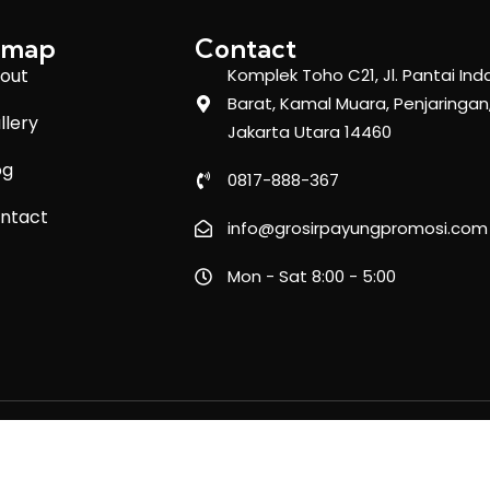
emap
Contact
out
Komplek Toho C21, Jl. Pantai Ind
Barat, Kamal Muara, Penjaringan
llery
Jakarta Utara 14460
og
0817-888-367
ntact
info@grosirpayungpromosi.com
Mon - Sat 8:00 - 5:00