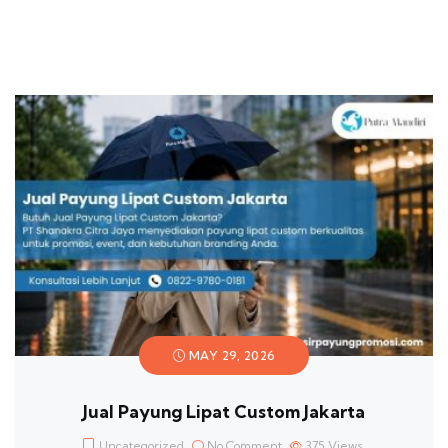
MAY 29, 2026
Jual Payung Lipat Custom Jakarta
Uncategorized
No Comment
375
Views