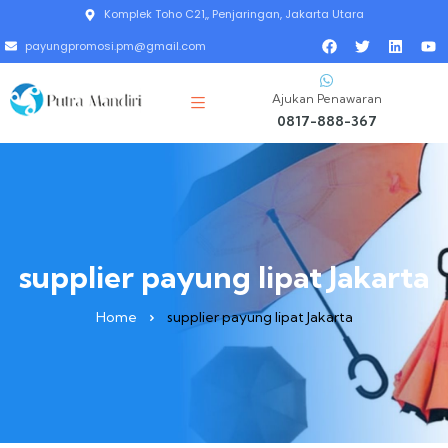
Komplek Toho C21,, Penjaringan, Jakarta Utara
payungpromosi.pm@gmail.com
Ajukan Penawaran
0817-888-367
supplier payung lipat Jakarta
Home
supplier payung lipat Jakarta