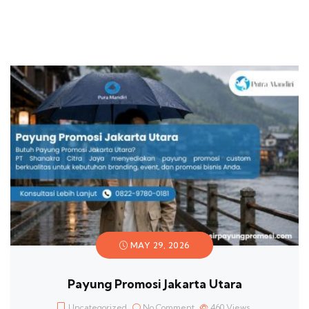
MAY 29, 2026
Payung Promosi Jakarta Utara
Uncategorized
No Comment
460
Views