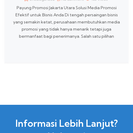
Payung Promosi Jakarta Utara Solusi Media Promosi
Efektif untuk Bisnis Anda Di tengah persaingan bisnis
yang semakin ketat, perusahaan membutuhkan media
promosi yang tidak hanya menarik tetapi juga
bermanfaat bagi penerimanya. Salah satu pilihan
Informasi Lebih Lanjut?