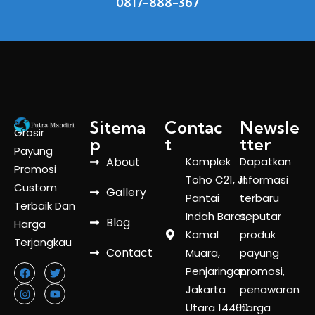
0817-888-367
Sitema
Contac
Newsle
Grosir
p
t
tter
Payung
About
Komplek
Dapatkan
Promosi
Toho C21, Jl.
informasi
Custom
Gallery
Pantai
terbaru
Terbaik Dan
Indah Barat,
seputar
Blog
Harga
Kamal
produk
Terjangkau
Contact
Muara,
payung
Penjaringan,
promosi,
Jakarta
penawaran
Utara 14460
harga