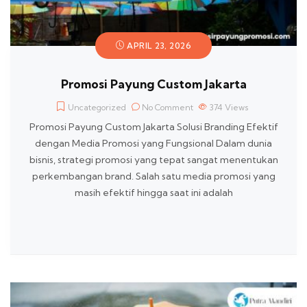
APRIL 23, 2026
Promosi Payung Custom Jakarta
Uncategorized
No Comment
374
Views
Promosi Payung Custom Jakarta Solusi Branding Efektif
dengan Media Promosi yang Fungsional Dalam dunia
bisnis, strategi promosi yang tepat sangat menentukan
perkembangan brand. Salah satu media promosi yang
masih efektif hingga saat ini adalah