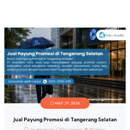
MAY 29, 2026
Jual Payung Promosi di Tangerang Selatan
Uncategorized
No Comment
141
Views