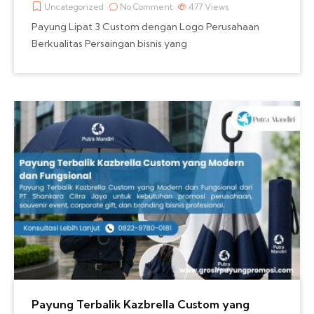
Uncategorized
No Comment
477
Views
Payung Lipat 3 Custom dengan Logo Perusahaan
Berkualitas Persaingan bisnis yang
Payung Terbalik Kazbrella Custom yang