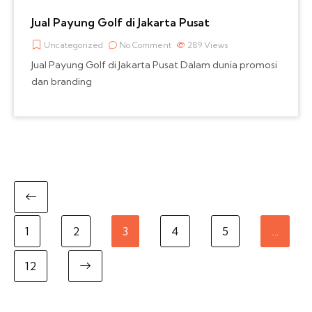
Jual Payung Golf di Jakarta Pusat
Uncategorized
No Comment
289
Views
Jual Payung Golf di Jakarta Pusat Dalam dunia promosi
dan branding
1
2
3
4
5
…
12