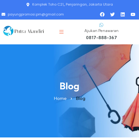
Komplek Toho C21,, Penjaringan, Jakarta Utara
payungpromosi.pm@gmail.com
Ajukan Penawaran
0817-888-367
Blog
Home
Blog