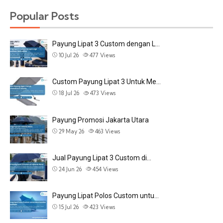
Popular Posts
Payung Lipat 3 Custom dengan L…
10 Jul 26
477
Views
Custom Payung Lipat 3 Untuk Me…
18 Jul 26
473
Views
Payung Promosi Jakarta Utara
29 May 26
463
Views
Jual Payung Lipat 3 Custom di…
24 Jun 26
454
Views
Payung Lipat Polos Custom untu…
15 Jul 26
423
Views