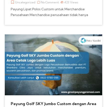
Uncategorized
No Comment
423
Views
Payung Lipat Polos Custom untuk Merchandise
Perusahaan Merchandise perusahaan tidak hanya
Payung Golf SKY Jumbo Custom dengan Area