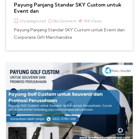
Payung Panjang Standar SKY Custom untuk
Event dan
Uncategorized
No Comment
304
Views
Payung Panjang Standar SKY Custom untuk Event dan
Corporate Gift Merchandise