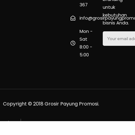
367
untuk
kebutuhan
info@grosirpayungprom
bisnis Anda.
Mon -
Sat
8:00 -
5:00
Copyright © 2018 Grosir Payung Promosi.
Privacy
Terms