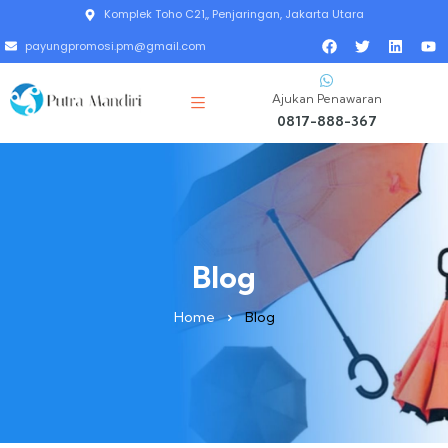
Komplek Toho C21,, Penjaringan, Jakarta Utara
payungpromosi.pm@gmail.com
Ajukan Penawaran
0817-888-367
Blog
Home
Blog