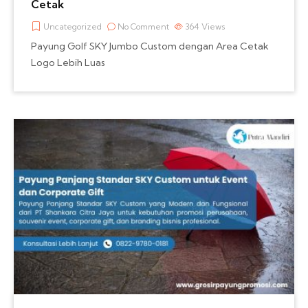
Cetak
Uncategorized
No Comment
364
Views
Payung Golf SKY Jumbo Custom dengan Area Cetak
Logo Lebih Luas